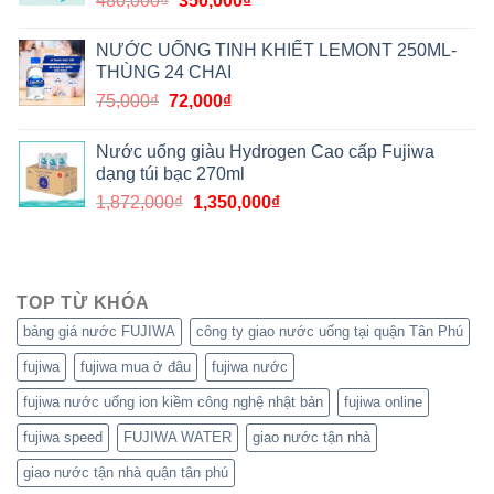
480,000
₫
350,000
₫
NƯỚC UỐNG TINH KHIẾT LEMONT 250ML-
THÙNG 24 CHAI
75,000
₫
72,000
₫
Nước uống giàu Hydrogen Cao cấp Fujiwa
dạng túi bạc 270ml
1,872,000
₫
1,350,000
₫
TOP TỪ KHÓA
bảng giá nước FUJIWA
công ty giao nước uống tại quận Tân Phú
fujiwa
fujiwa mua ở đâu
fujiwa nước
fujiwa nước uống ion kiềm công nghệ nhật bản
fujiwa online
fujiwa speed
FUJIWA WATER
giao nước tận nhà
giao nước tận nhà quận tân phú