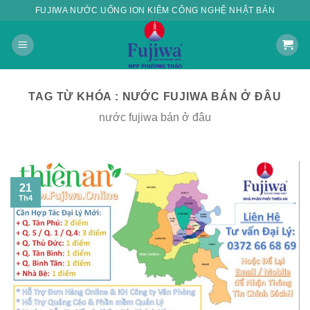
Skip
FUJIWA NƯỚC UỐNG ION KIỀM CÔNG NGHỆ NHẬT BẢN
to
content
TAG TỪ KHÓA :
NƯỚC FUJIWA BÁN Ở ĐÂU
nước fujiwa bán ở đâu
21
Th4