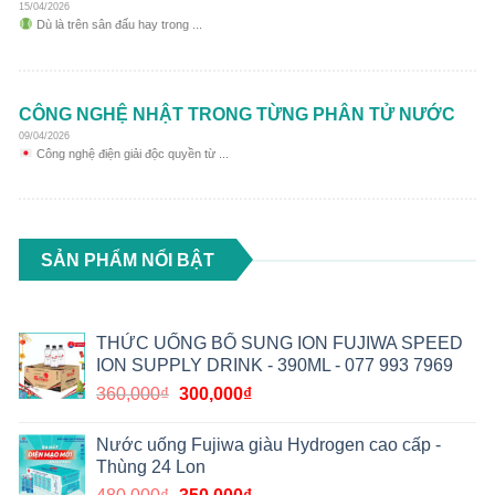
15/04/2026
Dù là trên sân đấu hay trong ...
CÔNG NGHỆ NHẬT TRONG TỪNG PHÂN TỬ NƯỚC
09/04/2026
Công nghệ điện giải độc quyền từ ...
SẢN PHẨM NỔI BẬT
THỨC UỐNG BỔ SUNG ION FUJIWA SPEED
ION SUPPLY DRINK - 390ML - 077 993 7969
360,000
₫
300,000
₫
Nước uống Fujiwa giàu Hydrogen cao cấp -
Thùng 24 Lon