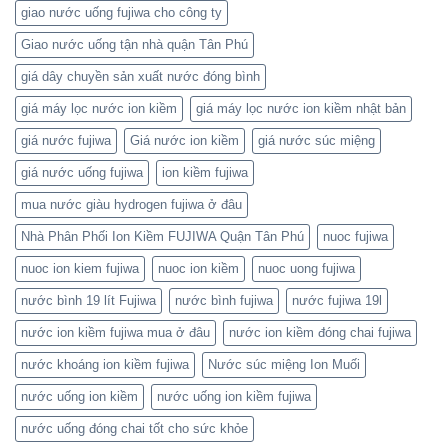
giao nước uống fujiwa cho công ty
Giao nước uống tận nhà quận Tân Phú
giá dây chuyền sản xuất nước đóng bình
giá máy lọc nước ion kiềm
giá máy lọc nước ion kiềm nhật bản
giá nước fujiwa
Giá nước ion kiềm
giá nước súc miệng
giá nước uống fujiwa
ion kiềm fujiwa
mua nước giàu hydrogen fujiwa ở đâu
Nhà Phân Phối Ion Kiềm FUJIWA Quận Tân Phú
nuoc fujiwa
nuoc ion kiem fujiwa
nuoc ion kiềm
nuoc uong fujiwa
nước bình 19 lít Fujiwa
nước bình fujiwa
nước fujiwa 19l
nước ion kiềm fujiwa mua ở đâu
nước ion kiềm đóng chai fujiwa
nước khoáng ion kiềm fujiwa
Nước súc miệng Ion Muối
nước uống ion kiềm
nước uống ion kiềm fujiwa
nước uống đóng chai tốt cho sức khỏe