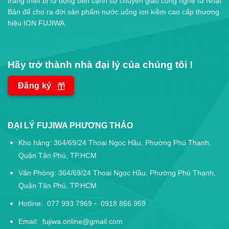
trang thiết bị tự động bên cạnh sự chuyển giao công nghệ từ Nhật
Bản để cho ra đời sản phẩm nước uống ion kiềm cao cấp thương
hiệu ION FUJIWA.
Hãy trở thành nhà đại lý của chúng tôi !
Đăng ký
ĐẠI LÝ FUJIWA PHƯƠNG THẢO
Kho hàng: 364/69/24 Thoại Ngọc Hầu, Phường Phú Thạnh,
Quận Tân Phú, TP.HCM
Văn Phòng: 364/69/24 Thoại Ngọc Hầu, Phường Phú Thạnh,
Quận Tân Phú, TP.HCM
-
Hotline:
077 993 7969
0918 866 959
Email:
fujiwa.online@gmail.com