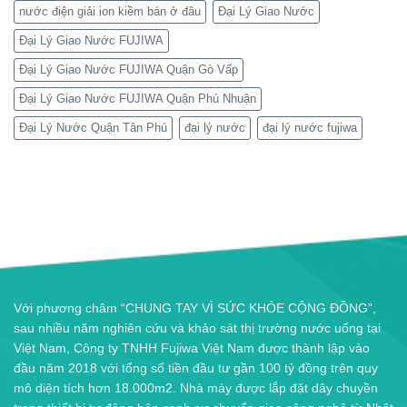
nước điện giải ion kiềm bán ở đâu
Đại Lý Giao Nước
Đại Lý Giao Nước FUJIWA
Đại Lý Giao Nước FUJIWA Quận Gò Vấp
Đại Lý Giao Nước FUJIWA Quận Phú Nhuận
Đại Lý Nước Quận Tân Phú
đại lý nước
đại lý nước fujiwa
Với phương châm “CHUNG TAY VÌ SỨC KHỎE CỘNG ĐỒNG”,
sau nhiều năm nghiên cứu và khảo sát thị trường nước uống tại
Việt Nam, Công ty TNHH Fujiwa Việt Nam được thành lập vào
đầu năm 2018 với tổng số tiền đầu tư gần 100 tỷ đồng trên quy
mô diện tích hơn 18.000m2. Nhà máy được lắp đặt dây chuyền