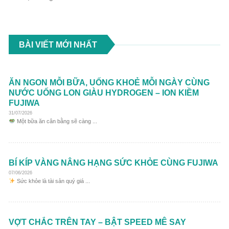
BÀI VIẾT MỚI NHẤT
ĂN NGON MỖI BỮA, UỐNG KHOẺ MỖI NGÀY CÙNG
NƯỚC UỐNG LON GIÀU HYDROGEN – ION KIỀM
FUJIWA
31/07/2026
Một bữa ăn cân bằng sẽ càng ...
BÍ KÍP VÀNG NÂNG HẠNG SỨC KHỎE CÙNG FUJIWA
07/06/2026
Sức khỏe là tài sản quý giá ...
VỢT CHẮC TRÊN TAY – BẬT SPEED MÊ SAY