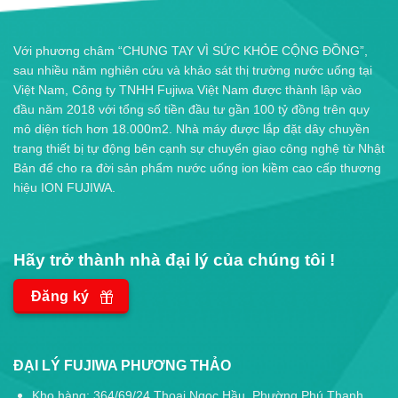
Với phương châm “CHUNG TAY VÌ SỨC KHỎE CỘNG ĐỒNG”,
sau nhiều năm nghiên cứu và khảo sát thị trường nước uống tại
Việt Nam, Công ty TNHH Fujiwa Việt Nam được thành lập vào
đầu năm 2018 với tổng số tiền đầu tư gần 100 tỷ đồng trên quy
mô diện tích hơn 18.000m2. Nhà máy được lắp đặt dây chuyền
trang thiết bị tự động bên cạnh sự chuyển giao công nghệ từ Nhật
Bản để cho ra đời sản phẩm nước uống ion kiềm cao cấp thương
hiệu ION FUJIWA.
Hãy trở thành nhà đại lý của chúng tôi !
Đăng ký
ĐẠI LÝ FUJIWA PHƯƠNG THẢO
Kho hàng: 364/69/24 Thoại Ngọc Hầu, Phường Phú Thạnh,