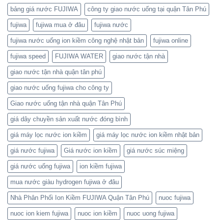
bảng giá nước FUJIWA
công ty giao nước uống tại quận Tân Phú
fujiwa
fujiwa mua ở đâu
fujiwa nước
fujiwa nước uống ion kiềm công nghệ nhật bản
fujiwa online
fujiwa speed
FUJIWA WATER
giao nước tận nhà
giao nước tận nhà quận tân phú
giao nước uống fujiwa cho công ty
Giao nước uống tận nhà quận Tân Phú
giá dây chuyền sản xuất nước đóng bình
giá máy lọc nước ion kiềm
giá máy lọc nước ion kiềm nhật bản
giá nước fujiwa
Giá nước ion kiềm
giá nước súc miệng
giá nước uống fujiwa
ion kiềm fujiwa
mua nước giàu hydrogen fujiwa ở đâu
Nhà Phân Phối Ion Kiềm FUJIWA Quận Tân Phú
nuoc fujiwa
nuoc ion kiem fujiwa
nuoc ion kiềm
nuoc uong fujiwa