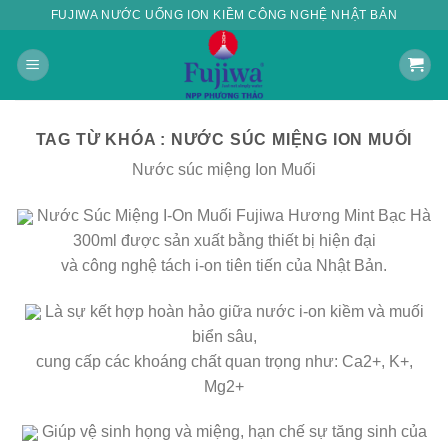
Skip
FUJIWA NƯỚC UỐNG ION KIỀM CÔNG NGHỆ NHẬT BẢN
to
content
TAG TỪ KHÓA :
NƯỚC SÚC MIỆNG ION MUỐI
Nước súc miệng Ion Muối
Nước Súc Miệng I-On Muối Fujiwa Hương Mint Bạc Hà
300ml
được sản xuất bằng thiết bị hiện đại
và công nghệ tách i-on tiên tiến của Nhật Bản.
Là sự kết hợp hoàn hảo giữa nước i-on kiềm và muối
biển sâu,
cung cấp các khoáng chất quan trọng như: Ca2+, K+,
Mg2+
Giúp vệ sinh họng và miệng, hạn chế sự tăng sinh của