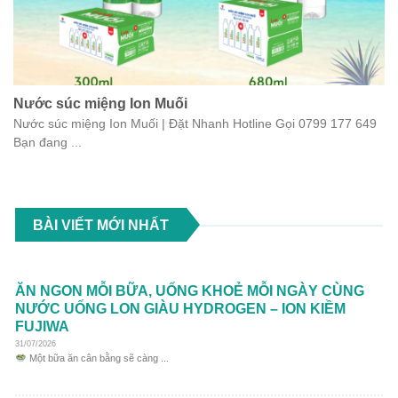
Nước súc miệng Ion Muối
Nước súc miệng Ion Muối | Đặt Nhanh Hotline Gọi 0799 177 649
Bạn đang ...
BÀI VIẾT MỚI NHẤT
ĂN NGON MỖI BỮA, UỐNG KHOẺ MỖI NGÀY CÙNG
NƯỚC UỐNG LON GIÀU HYDROGEN – ION KIỀM
FUJIWA
31/07/2026
Một bữa ăn cân bằng sẽ càng ...