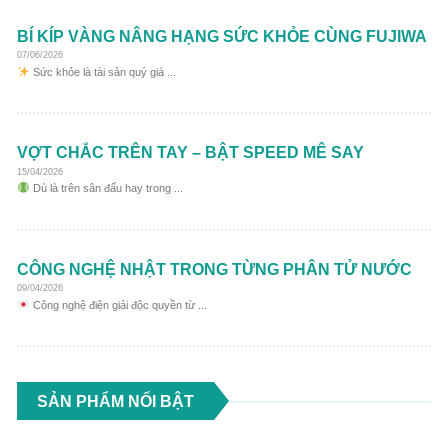
BÍ KÍP VÀNG NÂNG HẠNG SỨC KHỎE CÙNG FUJIWA
07/06/2026
Sức khỏe là tài sản quý giá ...
VỢT CHẮC TRÊN TAY – BẬT SPEED MÊ SAY
15/04/2026
Dù là trên sân đấu hay trong ...
CÔNG NGHỆ NHẬT TRONG TỪNG PHÂN TỬ NƯỚC
09/04/2026
Công nghệ điện giải độc quyền từ ...
SẢN PHẨM NỔI BẬT