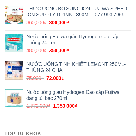
THỨC UỐNG BỔ SUNG ION FUJIWA SPEED
ION SUPPLY DRINK - 390ML - 077 993 7969
360,000
₫
300,000
₫
Nước uống Fujiwa giàu Hydrogen cao cấp -
Thùng 24 Lon
480,000
₫
350,000
₫
NƯỚC UỐNG TINH KHIẾT LEMONT 250ML-
THÙNG 24 CHAI
75,000
₫
72,000
₫
Nước uống giàu Hydrogen Cao cấp Fujiwa
dạng túi bạc 270ml
1,872,000
₫
1,350,000
₫
TOP TỪ KHÓA