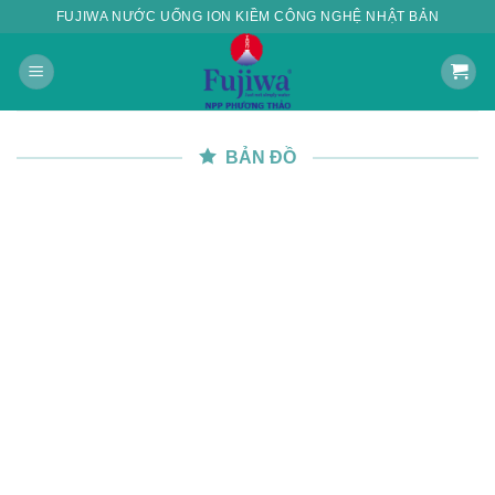
Skip
FUJIWA NƯỚC UỐNG ION KIỀM CÔNG NGHỆ NHẬT BẢN
to
content
BẢN ĐỒ