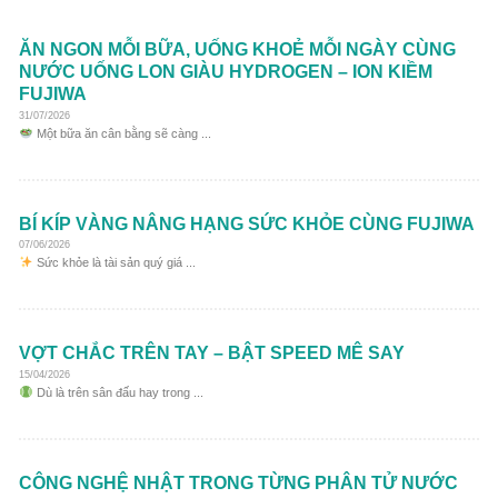
ĂN NGON MỖI BỮA, UỐNG KHOẺ MỖI NGÀY CÙNG
NƯỚC UỐNG LON GIÀU HYDROGEN – ION KIỀM
FUJIWA
31/07/2026
Một bữa ăn cân bằng sẽ càng ...
BÍ KÍP VÀNG NÂNG HẠNG SỨC KHỎE CÙNG FUJIWA
07/06/2026
Sức khỏe là tài sản quý giá ...
VỢT CHẮC TRÊN TAY – BẬT SPEED MÊ SAY
15/04/2026
Dù là trên sân đấu hay trong ...
CÔNG NGHỆ NHẬT TRONG TỪNG PHÂN TỬ NƯỚC