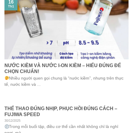
16
Th1
NƯỚC KIỀM VÀ NƯỚC I-ON KIỀM – HIỂU ĐÚNG ĐỂ
CHỌN CHUẨN!
Nhiều người quen gọi chung là “nước kiềm”, nhưng trên thực
tế, nước kiềm và ...
THỂ THAO ĐÚNG NHỊP, PHỤC HỒI ĐÚNG CÁCH –
FUJIWA SPEED
30/12/2025
Trong mỗi buổi tập, điều cơ thể cần nhất không chỉ là nghỉ
ngơi, mà ...