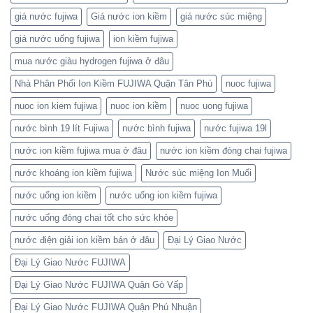
giá nước fujiwa
Giá nước ion kiềm
giá nước súc miệng
giá nước uống fujiwa
ion kiềm fujiwa
mua nước giàu hydrogen fujiwa ở đâu
Nhà Phân Phối Ion Kiềm FUJIWA Quận Tân Phú
nuoc fujiwa
nuoc ion kiem fujiwa
nuoc ion kiềm
nuoc uong fujiwa
nước bình 19 lít Fujiwa
nước bình fujiwa
nước fujiwa 19l
nước ion kiềm fujiwa mua ở đâu
nước ion kiềm đóng chai fujiwa
nước khoáng ion kiềm fujiwa
Nước súc miệng Ion Muối
nước uống ion kiềm
nước uống ion kiềm fujiwa
nước uống đóng chai tốt cho sức khỏe
nước điện giải ion kiềm bán ở đâu
Đại Lý Giao Nước
Đại Lý Giao Nước FUJIWA
Đại Lý Giao Nước FUJIWA Quận Gò Vấp
Đại Lý Giao Nước FUJIWA Quận Phú Nhuận