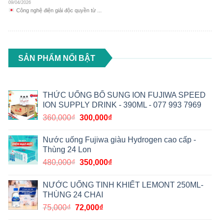
09/04/2026
Công nghệ điện giải độc quyền từ ...
SẢN PHẨM NỔI BẬT
THỨC UỐNG BỔ SUNG ION FUJIWA SPEED
ION SUPPLY DRINK - 390ML - 077 993 7969
360,000
₫
300,000
₫
Nước uống Fujiwa giàu Hydrogen cao cấp -
Thùng 24 Lon
480,000
₫
350,000
₫
NƯỚC UỐNG TINH KHIẾT LEMONT 250ML-
THÙNG 24 CHAI
75,000
₫
72,000
₫