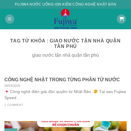
Skip
FUJIWA NƯỚC UỐNG ION KIỀM CÔNG NGHỆ NHẬT BẢN
to
content
TAG TỪ KHÓA :
GIAO NƯỚC TẬN NHÀ QUẬN
TÂN PHÚ
giao nước tận nhà quận tân phú
CÔNG NGHỆ NHẬT TRONG TỪNG PHÂN TỬ NƯỚC
09/04/2026
Công nghệ điện giải độc quyền từ Nhật Bản.
Tại sao Fujiwa
Speed ...
1 COMMENT