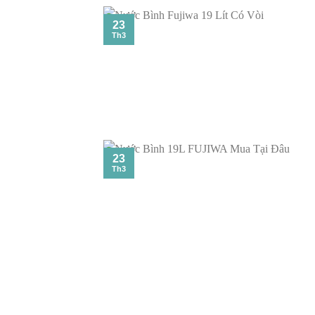
23
Th3
23
Th3