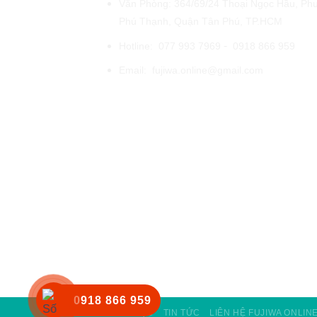
Văn Phòng: 364/69/24 Thoại Ngọc Hầu, Ph
Phú Thạnh, Quận Tân Phú, TP.HCM
-
Hotline:
077 993 7969
0918 866 959
Email:
fujiwa.online@gmail.com
0918 866 959
GIỚI THIỆU
TIN TỨC
LIÊN HỆ FUJIWA ONLIN