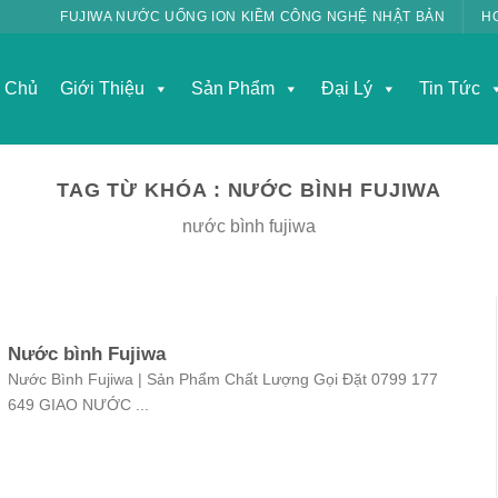
FUJIWA NƯỚC UỐNG ION KIỀM CÔNG NGHỆ NHẬT BẢN
H
g Chủ
Giới Thiệu
Sản Phẩm
Đại Lý
Tin Tức
TAG TỪ KHÓA :
NƯỚC BÌNH FUJIWA
nước bình fujiwa
Nước bình Fujiwa
Nước Bình Fujiwa | Sản Phẩm Chất Lượng Gọi Đặt 0799 177
649 GIAO NƯỚC ...