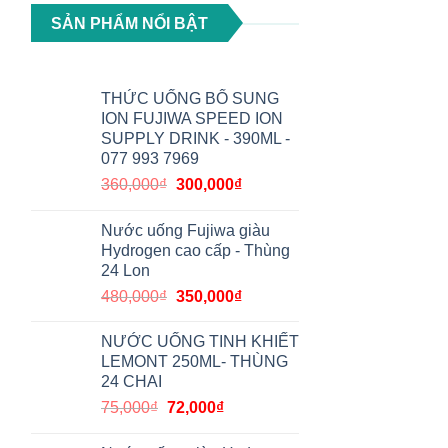
SẢN PHẨM NỔI BẬT
THỨC UỐNG BỔ SUNG
ION FUJIWA SPEED ION
SUPPLY DRINK - 390ML -
077 993 7969
360,000
₫
300,000
₫
Nước uống Fujiwa giàu
Hydrogen cao cấp - Thùng
24 Lon
480,000
₫
350,000
₫
NƯỚC UỐNG TINH KHIẾT
LEMONT 250ML- THÙNG
24 CHAI
75,000
₫
72,000
₫