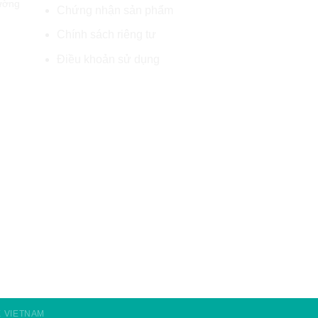
ường
Chứng nhận sản phẩm
Chính sách riêng tư
Điều khoản sử dụng
E VIETNAM