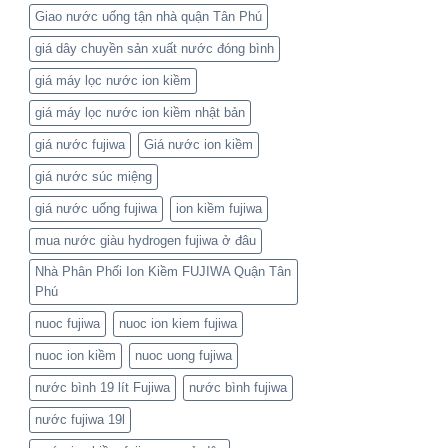
Giao nước uống tận nhà quận Tân Phú
giá dây chuyền sản xuất nước đóng bình
giá máy lọc nước ion kiềm
giá máy lọc nước ion kiềm nhật bản
giá nước fujiwa
Giá nước ion kiềm
giá nước súc miệng
giá nước uống fujiwa
ion kiềm fujiwa
mua nước giàu hydrogen fujiwa ở đâu
Nhà Phân Phối Ion Kiềm FUJIWA Quận Tân
Phú
nuoc fujiwa
nuoc ion kiem fujiwa
nuoc ion kiềm
nuoc uong fujiwa
nước bình 19 lít Fujiwa
nước bình fujiwa
nước fujiwa 19l