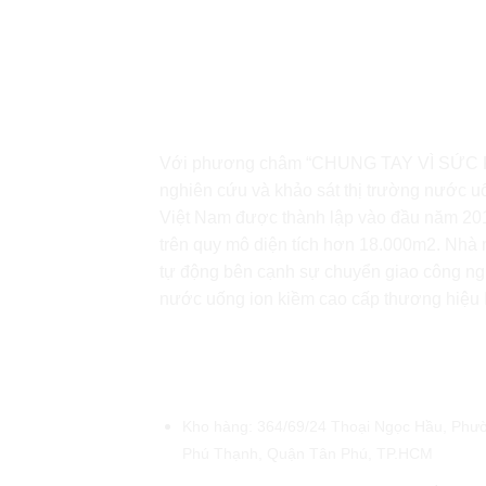
Với phương châm “CHUNG TAY VÌ SỨC 
nghiên cứu và khảo sát thị trường nước u
Việt Nam được thành lập vào đầu năm 2018
trên quy mô diện tích hơn 18.000m2. Nhà m
tự động bên cạnh sự chuyển giao công ng
nước uống ion kiềm cao cấp thương hiệu
ĐẠI LÝ FUJIWA PHƯƠNG THẢ
Kho hàng: 364/69/24 Thoại Ngọc Hầu, Phư
Phú Thạnh, Quận Tân Phú, TP.HCM