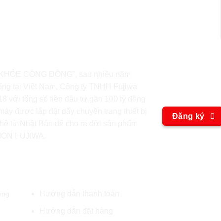
Hãy trở t
KHỎE CỘNG ĐỒNG”, sau nhiều năm
ống tại Việt Nam, Công ty TNHH Fujiwa
chúng tôi
 với tổng số tiền đầu tư gần 100 tỷ đồng
áy được lắp đặt dây chuyền trang thiết bị
Đăng ký
hệ từ Nhật Bản để cho ra đời sản phẩm
 ION FUJIWA.
O
Qui định và chính sách
Fa
Hướng dẫn thanh toán
ờng
Hướng dẫn đặt hàng