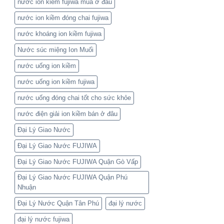
nước ion kiềm fujiwa mua ở đâu
nước ion kiềm đóng chai fujiwa
nước khoáng ion kiềm fujiwa
Nước súc miệng Ion Muối
nước uống ion kiềm
nước uống ion kiềm fujiwa
nước uống đóng chai tốt cho sức khỏe
nước điện giải ion kiềm bán ở đâu
Đại Lý Giao Nước
Đại Lý Giao Nước FUJIWA
Đại Lý Giao Nước FUJIWA Quận Gò Vấp
Đại Lý Giao Nước FUJIWA Quận Phú
Nhuận
Đại Lý Nước Quận Tân Phú
đại lý nước
đại lý nước fujiwa