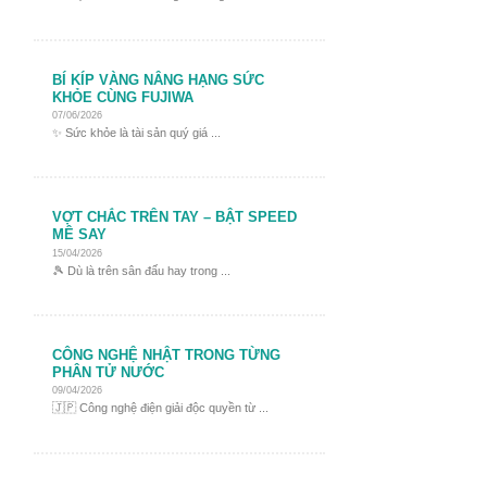
BÍ KÍP VÀNG NÂNG HẠNG SỨC
KHỎE CÙNG FUJIWA
07/06/2026
✨ Sức khỏe là tài sản quý giá ...
VỢT CHẮC TRÊN TAY – BẬT SPEED
MÊ SAY
15/04/2026
🎾 Dù là trên sân đấu hay trong ...
CÔNG NGHỆ NHẬT TRONG TỪNG
PHÂN TỬ NƯỚC
09/04/2026
🇯🇵 Công nghệ điện giải độc quyền từ ...