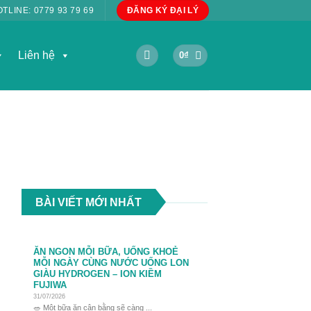
OTLINE:
0779 93 79 69
ĐĂNG KÝ ĐẠI LÝ
Liên hệ
0
₫
BÀI VIẾT MỚI NHẤT
ĂN NGON MỖI BỮA, UỐNG KHOẺ
MỖI NGÀY CÙNG NƯỚC UỐNG LON
GIÀU HYDROGEN – ION KIỀM
FUJIWA
31/07/2026
🥗 Một bữa ăn cân bằng sẽ càng ...