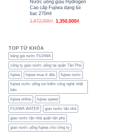
Nước uống giàu Hydrogen
Cao cấp Fujiwa dạng túi
bạc 270ml
1,872,000
₫
1,350,000
₫
TOP TỪ KHÓA
bảng giá nước FUJIWA
công ty giao nước uống tại quận Tân Phú
fujiwa
fujiwa mua ở đâu
fujiwa nước
fujiwa nước uống ion kiềm công nghệ nhật
bản
fujiwa online
fujiwa speed
FUJIWA WATER
giao nước tận nhà
giao nước tận nhà quận tân phú
giao nước uống fujiwa cho công ty