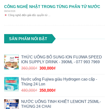
CÔNG NGHỆ NHẬT TRONG TỪNG PHÂN TỬ NƯỚC
09/04/2026
Công nghệ điện giải độc quyền từ ...
SẢN PHẨM NỔI BẬT
THỨC UỐNG BỔ SUNG ION FUJIWA SPEED
ION SUPPLY DRINK - 390ML - 077 993 7969
360,000
₫
300,000
₫
Nước uống Fujiwa giàu Hydrogen cao cấp -
Thùng 24 Lon
480,000
₫
350,000
₫
NƯỚC UỐNG TINH KHIẾT LEMONT 250ML-
THÙNG 24 CHAI