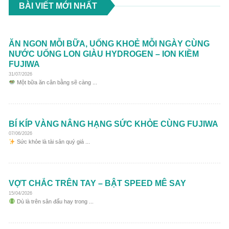
BÀI VIẾT MỚI NHẤT
ĂN NGON MỖI BỮA, UỐNG KHOẺ MỖI NGÀY CÙNG
NƯỚC UỐNG LON GIÀU HYDROGEN – ION KIỀM
FUJIWA
31/07/2026
Một bữa ăn cân bằng sẽ càng ...
BÍ KÍP VÀNG NÂNG HẠNG SỨC KHỎE CÙNG FUJIWA
07/06/2026
Sức khỏe là tài sản quý giá ...
VỢT CHẮC TRÊN TAY – BẬT SPEED MÊ SAY
15/04/2026
Dù là trên sân đấu hay trong ...