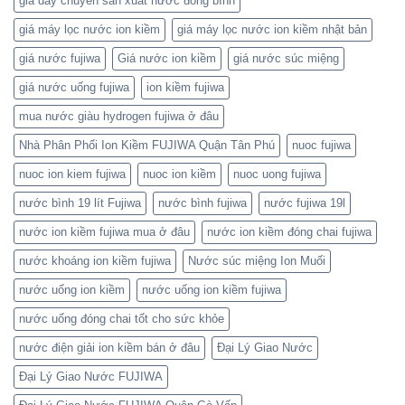
giá dây chuyền sản xuất nước đóng bình
giá máy lọc nước ion kiềm
giá máy lọc nước ion kiềm nhật bản
giá nước fujiwa
Giá nước ion kiềm
giá nước súc miệng
giá nước uống fujiwa
ion kiềm fujiwa
mua nước giàu hydrogen fujiwa ở đâu
Nhà Phân Phối Ion Kiềm FUJIWA Quận Tân Phú
nuoc fujiwa
nuoc ion kiem fujiwa
nuoc ion kiềm
nuoc uong fujiwa
nước bình 19 lít Fujiwa
nước bình fujiwa
nước fujiwa 19l
nước ion kiềm fujiwa mua ở đâu
nước ion kiềm đóng chai fujiwa
nước khoáng ion kiềm fujiwa
Nước súc miệng Ion Muối
nước uống ion kiềm
nước uống ion kiềm fujiwa
nước uống đóng chai tốt cho sức khỏe
nước điện giải ion kiềm bán ở đâu
Đại Lý Giao Nước
Đại Lý Giao Nước FUJIWA