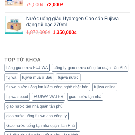
75,000
₫
72,000
₫
Nước uống giàu Hydrogen Cao cấp Fujiwa
dạng túi bạc 270ml
1,872,000
₫
1,350,000
₫
TOP TỪ KHÓA
bảng giá nước FUJIWA
công ty giao nước uống tại quận Tân Phú
fujiwa
fujiwa mua ở đâu
fujiwa nước
fujiwa nước uống ion kiềm công nghệ nhật bản
fujiwa online
fujiwa speed
FUJIWA WATER
giao nước tận nhà
giao nước tận nhà quận tân phú
giao nước uống fujiwa cho công ty
Giao nước uống tận nhà quận Tân Phú