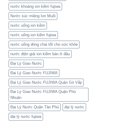
nước khoáng ion kiềm fujiwa
Nước súc miệng Ion Muối
nước uống ion kiềm
nước uống ion kiềm fujiwa
nước uống đóng chai tốt cho sức khỏe
nước điện giải ion kiềm bán ở đâu
Đại Lý Giao Nước
Đại Lý Giao Nước FUJIWA
Đại Lý Giao Nước FUJIWA Quận Gò Vấp
Đại Lý Giao Nước FUJIWA Quận Phú
Nhuận
Đại Lý Nước Quận Tân Phú
đại lý nước
đại lý nước fujiwa