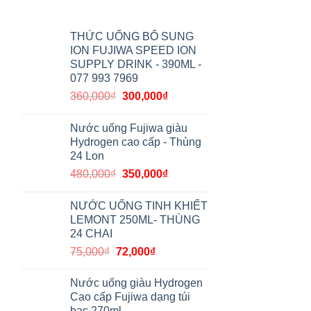
THỨC UỐNG BỔ SUNG
ION FUJIWA SPEED ION
SUPPLY DRINK - 390ML -
077 993 7969
360,000
₫
300,000
₫
Nước uống Fujiwa giàu
Hydrogen cao cấp - Thùng
24 Lon
480,000
₫
350,000
₫
NƯỚC UỐNG TINH KHIẾT
LEMONT 250ML- THÙNG
24 CHAI
75,000
₫
72,000
₫
Nước uống giàu Hydrogen
Cao cấp Fujiwa dạng túi
bạc 270ml