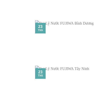
23
Th5
23
Th5