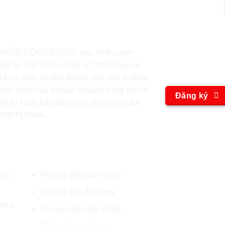
Hãy trở t
KHỎE CỘNG ĐỒNG”, sau nhiều năm
ống tại Việt Nam, Công ty TNHH Fujiwa
chúng tôi
 với tổng số tiền đầu tư gần 100 tỷ đồng
áy được lắp đặt dây chuyền trang thiết bị
Đăng ký
hệ từ Nhật Bản để cho ra đời sản phẩm
 ION FUJIWA.
O
Qui định và chính sách
Fa
Hướng dẫn thanh toán
ờng
Hướng dẫn đặt hàng
ường
Chứng nhận sản phẩm