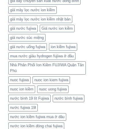
giá dây chuyền sản xuất nước đóng bình
giá máy lọc nước ion kiềm
giá máy lọc nước ion kiềm nhật bản
giá nước fujiwa
Giá nước ion kiềm
giá nước súc miệng
giá nước uống fujiwa
ion kiềm fujiwa
mua nước giàu hydrogen fujiwa ở đâu
Nhà Phân Phối Ion Kiềm FUJIWA Quận Tân
Phú
nuoc fujiwa
nuoc ion kiem fujiwa
nuoc ion kiềm
nuoc uong fujiwa
nước bình 19 lít Fujiwa
nước bình fujiwa
nước fujiwa 19l
nước ion kiềm fujiwa mua ở đâu
nước ion kiềm đóng chai fujiwa