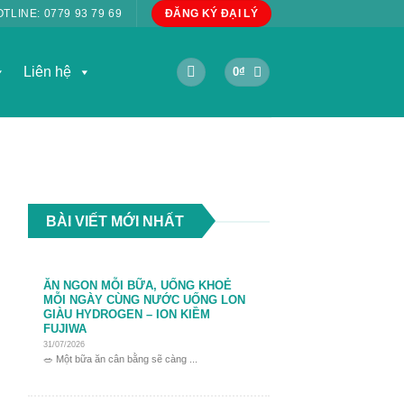
OTLINE:
0779 93 79 69
ĐĂNG KÝ ĐẠI LÝ
Liên hệ
0
₫
BÀI VIẾT MỚI NHẤT
ĂN NGON MỖI BỮA, UỐNG KHOẺ
MỖI NGÀY CÙNG NƯỚC UỐNG LON
GIÀU HYDROGEN – ION KIỀM
FUJIWA
31/07/2026
🥗 Một bữa ăn cân bằng sẽ càng ...