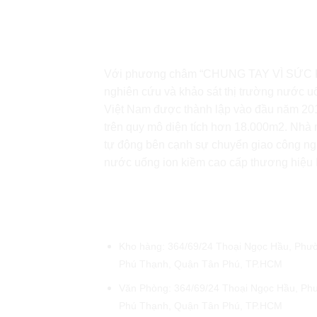
Với phương châm “CHUNG TAY VÌ SỨC 
nghiên cứu và khảo sát thị trường nước u
Việt Nam được thành lập vào đầu năm 2018
trên quy mô diện tích hơn 18.000m2. Nhà m
tự động bên cạnh sự chuyển giao công ng
nước uống ion kiềm cao cấp thương hiệu
ĐẠI LÝ FUJIWA PHƯƠNG THẢ
Kho hàng: 364/69/24 Thoại Ngọc Hầu, Phư
Phú Thạnh, Quận Tân Phú, TP.HCM
Văn Phòng: 364/69/24 Thoại Ngọc Hầu, Ph
Phú Thạnh, Quận Tân Phú, TP.HCM