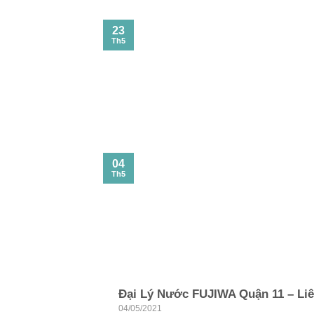
23
Th5
04
Th5
Đại Lý Nước FUJIWA Quận 11 – Liê
04/05/2021