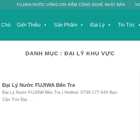
FUJIWA NƯỚC UỐNG ION KIỀM CÔNG NGHỆ NHẬT BẢN
H
g Chủ
Giới Thiệu
Sản Phẩm
Đại Lý
Tin Tức
DANH MỤC :
ĐẠI LÝ KHU VỰC
Đại Lý Nước FUJIWA Bến Tre
Đại Lý Nước FUJIWA Bến Tre | Hotline: 0799 177 649 Bạn
Cần Tìm Đại ...