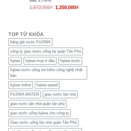
1,872,000
₫
1,350,000
₫
TOP TỪ KHÓA
bảng giá nước FUJIWA
công ty giao nước uống tại quận Tân Phú
fujiwa
fujiwa mua ở đâu
fujiwa nước
fujiwa nước uống ion kiềm công nghệ nhật
bản
fujiwa online
fujiwa speed
FUJIWA WATER
giao nước tận nhà
giao nước tận nhà quận tân phú
giao nước uống fujiwa cho công ty
Giao nước uống tận nhà quận Tân Phú