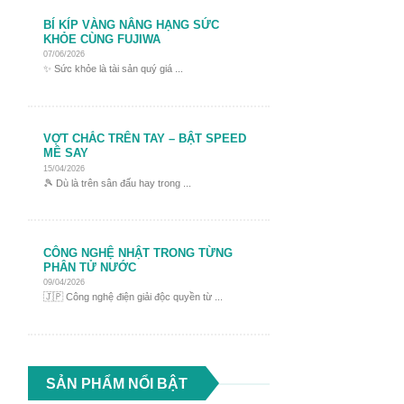
BÍ KÍP VÀNG NÂNG HẠNG SỨC
KHỎE CÙNG FUJIWA
07/06/2026
✨ Sức khỏe là tài sản quý giá ...
VỢT CHẮC TRÊN TAY – BẬT SPEED
MÊ SAY
15/04/2026
🎾 Dù là trên sân đấu hay trong ...
CÔNG NGHỆ NHẬT TRONG TỪNG
PHÂN TỬ NƯỚC
09/04/2026
🇯🇵 Công nghệ điện giải độc quyền từ ...
SẢN PHẨM NỔI BẬT