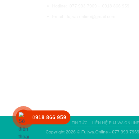
-
Hotline:
077 993 7969
0918 866 959
Email:
fujiwa.online@gmail.com
0918 866 959
GIỚI THIỆU
TIN TỨC
LIÊN HỆ FUJIWA ONLIN
Copyright 2026 ©
Fujiwa.Online - 077 993 796