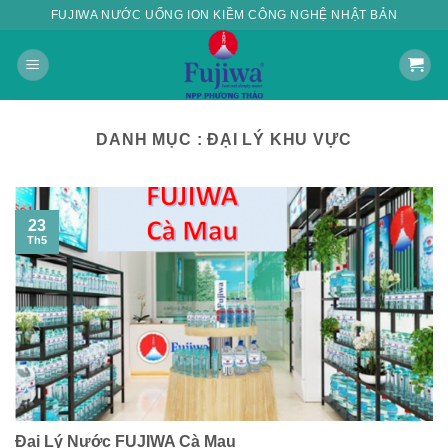
Skip
FUJIWA NƯỚC UỐNG ION KIỀM CÔNG NGHỆ NHẬT BẢN
to
content
DANH MỤC :
ĐẠI LÝ KHU VỰC
23
Th5
Đại Lý Nước FUJIWA Cà Mau