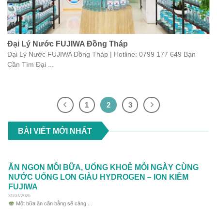
Đại Lý Nước FUJIWA Đồng Tháp
Đại Lý Nước FUJIWA Đồng Tháp | Hotline: 0799 177 649 Bạn
Cần Tìm Đại ...
1
2
3
BÀI VIẾT MỚI NHẤT
ĂN NGON MỖI BỮA, UỐNG KHOẺ MỖI NGÀY CÙNG
NƯỚC UỐNG LON GIÀU HYDROGEN – ION KIỀM
FUJIWA
31/07/2026
Một bữa ăn cân bằng sẽ càng ...