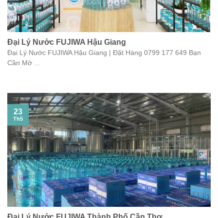
Đại Lý Nước FUJIWA Hậu Giang
Đại Lý Nước FUJIWA Hậu Giang | Đặt Hàng 0799 177 649 Bạn
Cần Mở ...
23
Th5
Đại Lý Nước FUJIWA Thành Phố Cần Thơ