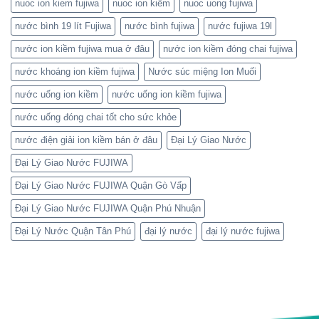
nuoc ion kiem fujiwa
nuoc ion kiềm
nuoc uong fujiwa
nước bình 19 lít Fujiwa
nước bình fujiwa
nước fujiwa 19l
nước ion kiềm fujiwa mua ở đâu
nước ion kiềm đóng chai fujiwa
nước khoáng ion kiềm fujiwa
Nước súc miệng Ion Muối
nước uống ion kiềm
nước uống ion kiềm fujiwa
nước uống đóng chai tốt cho sức khỏe
nước điện giải ion kiềm bán ở đâu
Đại Lý Giao Nước
Đại Lý Giao Nước FUJIWA
Đại Lý Giao Nước FUJIWA Quận Gò Vấp
Đại Lý Giao Nước FUJIWA Quận Phú Nhuận
Đại Lý Nước Quận Tân Phú
đại lý nước
đại lý nước fujiwa