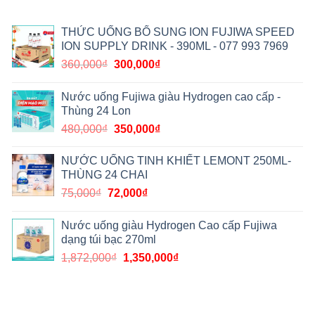
THỨC UỐNG BỔ SUNG ION FUJIWA SPEED
ION SUPPLY DRINK - 390ML - 077 993 7969
360,000
₫
300,000
₫
Nước uống Fujiwa giàu Hydrogen cao cấp -
Thùng 24 Lon
480,000
₫
350,000
₫
NƯỚC UỐNG TINH KHIẾT LEMONT 250ML-
THÙNG 24 CHAI
75,000
₫
72,000
₫
Nước uống giàu Hydrogen Cao cấp Fujiwa
dạng túi bạc 270ml
1,872,000
₫
1,350,000
₫