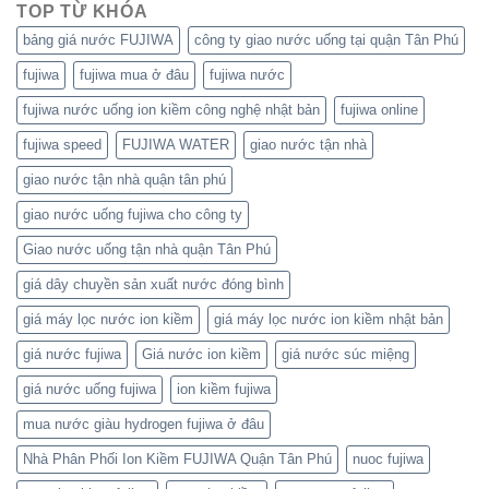
TOP TỪ KHÓA
bảng giá nước FUJIWA
công ty giao nước uống tại quận Tân Phú
fujiwa
fujiwa mua ở đâu
fujiwa nước
fujiwa nước uống ion kiềm công nghệ nhật bản
fujiwa online
fujiwa speed
FUJIWA WATER
giao nước tận nhà
giao nước tận nhà quận tân phú
giao nước uống fujiwa cho công ty
Giao nước uống tận nhà quận Tân Phú
giá dây chuyền sản xuất nước đóng bình
giá máy lọc nước ion kiềm
giá máy lọc nước ion kiềm nhật bản
giá nước fujiwa
Giá nước ion kiềm
giá nước súc miệng
giá nước uống fujiwa
ion kiềm fujiwa
mua nước giàu hydrogen fujiwa ở đâu
Nhà Phân Phối Ion Kiềm FUJIWA Quận Tân Phú
nuoc fujiwa