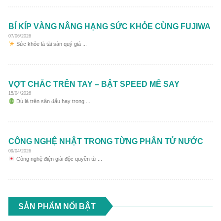
BÍ KÍP VÀNG NÂNG HẠNG SỨC KHỎE CÙNG FUJIWA
07/06/2026
Sức khỏe là tài sản quý giá ...
VỢT CHẮC TRÊN TAY – BẬT SPEED MÊ SAY
15/04/2026
Dù là trên sân đấu hay trong ...
CÔNG NGHỆ NHẬT TRONG TỪNG PHÂN TỬ NƯỚC
09/04/2026
Công nghệ điện giải độc quyền từ ...
SẢN PHẨM NỔI BẬT