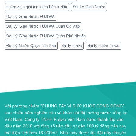
nước điện giải ion kiềm bán ở đâu
Đại Lý Giao Nước
Đại Lý Giao Nước FUJIWA
Đại Lý Giao Nước FUJIWA Quận Gò Vấp
Đại Lý Giao Nước FUJIWA Quận Phú Nhuận
Đại Lý Nước Quận Tân Phú
đại lý nước
đại lý nước fujiwa
Với phương châm “CHUNG TAY VÌ SỨC KHỎE CỘNG ĐỒNG”,
sau nhiều năm nghiên cứu và khảo sát thị trường nước uống tại
Việt Nam, Công ty TNHH Fujiwa Việt Nam được thành lập vào
đầu năm 2018 với tổng số tiền đầu tư gần 100 tỷ đồng trên quy
mô diện tích hơn 18.000m2. Nhà máy được lắp đặt dây chuyền