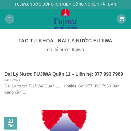
Skip
FUJIWA NƯỚC UỐNG ION KIỀM CÔNG NGHỆ NHẬT BẢN
to
content
TAG TỪ KHÓA :
ĐẠI LÝ NƯỚC FUJIWA
đại lý nước fujiwa
Đại Lý Nước FUJIWA Quận 11 – Liên hệ: 077 993 7969
04/05/2021
Đại Lý Nước FUJIWA Quận 11 | Hotline Gọi 077 993 7969 Bạn
đang cần ...
21
Th4