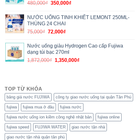
480,000
₫
350,000
₫
NƯỚC UỐNG TINH KHIẾT LEMONT 250ML-
THÙNG 24 CHAI
75,000
₫
72,000
₫
Nước uống giàu Hydrogen Cao cấp Fujiwa
dạng túi bạc 270ml
1,872,000
₫
1,350,000
₫
TOP TỪ KHÓA
bảng giá nước FUJIWA
công ty giao nước uống tại quận Tân Phú
fujiwa
fujiwa mua ở đâu
fujiwa nước
fujiwa nước uống ion kiềm công nghệ nhật bản
fujiwa online
fujiwa speed
FUJIWA WATER
giao nước tận nhà
giao nước tận nhà quận tân phú