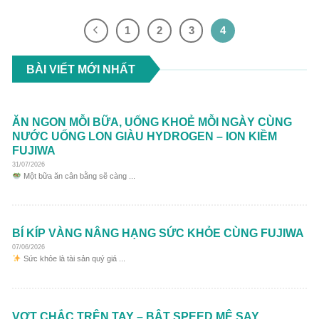
1
2
3
4
BÀI VIẾT MỚI NHẤT
ĂN NGON MỖI BỮA, UỐNG KHOẺ MỖI NGÀY CÙNG
NƯỚC UỐNG LON GIÀU HYDROGEN – ION KIỀM
FUJIWA
31/07/2026
Một bữa ăn cân bằng sẽ càng ...
BÍ KÍP VÀNG NÂNG HẠNG SỨC KHỎE CÙNG FUJIWA
07/06/2026
Sức khỏe là tài sản quý giá ...
VỢT CHẮC TRÊN TAY – BẬT SPEED MÊ SAY