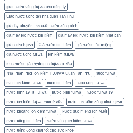
giao nước uống fujiwa cho công ty
Giao nước uống tận nhà quận Tân Phú
giá dây chuyền sản xuất nước đóng bình
giá máy lọc nước ion kiềm
giá máy lọc nước ion kiềm nhật bản
giá nước fujiwa
Giá nước ion kiềm
giá nước súc miệng
giá nước uống fujiwa
ion kiềm fujiwa
mua nước giàu hydrogen fujiwa ở đâu
Nhà Phân Phối Ion Kiềm FUJIWA Quận Tân Phú
nuoc fujiwa
nuoc ion kiem fujiwa
nuoc ion kiềm
nuoc uong fujiwa
nước bình 19 lít Fujiwa
nước bình fujiwa
nước fujiwa 19l
nước ion kiềm fujiwa mua ở đâu
nước ion kiềm đóng chai fujiwa
nước khoáng ion kiềm fujiwa
Nước súc miệng Ion Muối
nước uống ion kiềm
nước uống ion kiềm fujiwa
nước uống đóng chai tốt cho sức khỏe