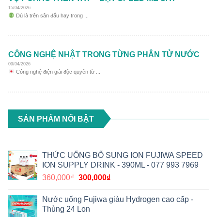
15/04/2026
Dù là trên sân đấu hay trong ...
CÔNG NGHỆ NHẬT TRONG TỪNG PHÂN TỬ NƯỚC
09/04/2026
Công nghệ điện giải độc quyền từ ...
SẢN PHẨM NỔI BẬT
THỨC UỐNG BỔ SUNG ION FUJIWA SPEED
ION SUPPLY DRINK - 390ML - 077 993 7969
360,000
₫
300,000
₫
Nước uống Fujiwa giàu Hydrogen cao cấp -
Thùng 24 Lon