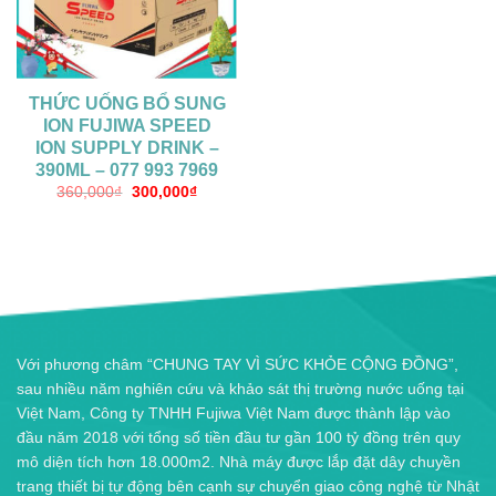
THỨC UỐNG BỔ SUNG
ION FUJIWA SPEED
ION SUPPLY DRINK –
390ML – 077 993 7969
360,000
₫
300,000
₫
Với phương châm “CHUNG TAY VÌ SỨC KHỎE CỘNG ĐỒNG”,
sau nhiều năm nghiên cứu và khảo sát thị trường nước uống tại
Việt Nam, Công ty TNHH Fujiwa Việt Nam được thành lập vào
đầu năm 2018 với tổng số tiền đầu tư gần 100 tỷ đồng trên quy
mô diện tích hơn 18.000m2. Nhà máy được lắp đặt dây chuyền
trang thiết bị tự động bên cạnh sự chuyển giao công nghệ từ Nhật