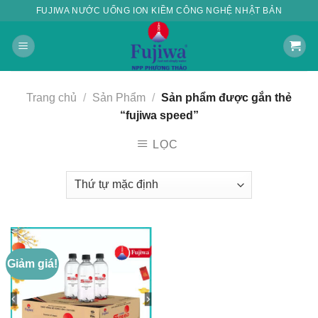
Skip
FUJIWA NƯỚC UỐNG ION KIỀM CÔNG NGHỆ NHẬT BẢN
to
content
Trang chủ
/
Sản Phẩm
/
Sản phẩm được gắn thẻ
“fujiwa speed”
LỌC
Giảm giá!