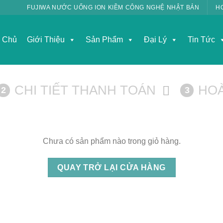
FUJIWA NƯỚC UỐNG ION KIỀM CÔNG NGHỆ NHẬT BẢN
H
g Chủ
Giới Thiệu
Sản Phẩm
Đại Lý
Tin Tức
CHI TIẾT THANH TOÁN
HOÀ
2
3
Chưa có sản phẩm nào trong giỏ hàng.
QUAY TRỞ LẠI CỬA HÀNG