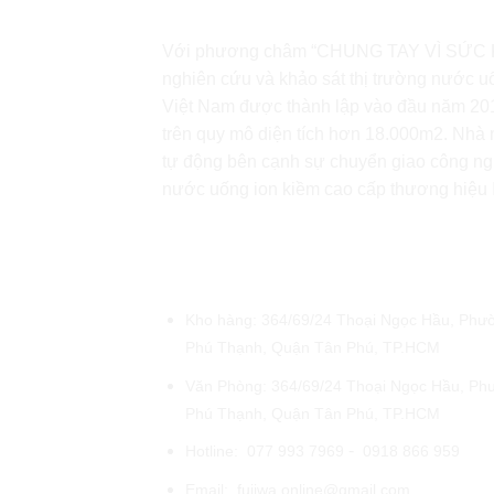
Với phương châm “CHUNG TAY VÌ SỨC 
nghiên cứu và khảo sát thị trường nước u
Việt Nam được thành lập vào đầu năm 2018
trên quy mô diện tích hơn 18.000m2. Nhà m
tự động bên cạnh sự chuyển giao công ng
nước uống ion kiềm cao cấp thương hiệu
ĐẠI LÝ FUJIWA PHƯƠNG THẢ
Kho hàng: 364/69/24 Thoại Ngọc Hầu, Phư
Phú Thạnh, Quận Tân Phú, TP.HCM
Văn Phòng: 364/69/24 Thoại Ngọc Hầu, Ph
Phú Thạnh, Quận Tân Phú, TP.HCM
-
Hotline:
077 993 7969
0918 866 959
Email:
fujiwa.online@gmail.com