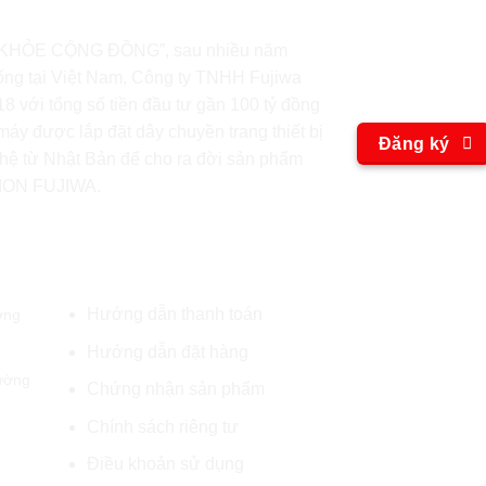
Hãy trở t
KHỎE CỘNG ĐỒNG”, sau nhiều năm
ống tại Việt Nam, Công ty TNHH Fujiwa
chúng tôi
 với tổng số tiền đầu tư gần 100 tỷ đồng
áy được lắp đặt dây chuyền trang thiết bị
Đăng ký
hệ từ Nhật Bản để cho ra đời sản phẩm
 ION FUJIWA.
O
Qui định và chính sách
Fa
Hướng dẫn thanh toán
ờng
Hướng dẫn đặt hàng
ường
Chứng nhận sản phẩm
Chính sách riêng tư
Điều khoản sử dụng