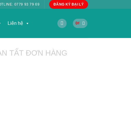
OTLINE:
0779 93 79 69
ĐĂNG KÝ ĐẠI LÝ
Liên hệ
0
₫
N TẤT ĐƠN HÀNG