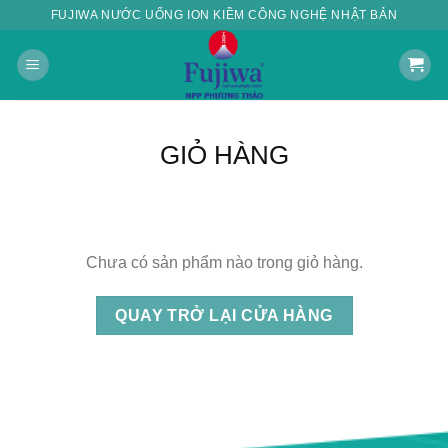
Skip
FUJIWA NƯỚC UỐNG ION KIỀM CÔNG NGHỆ NHẬT BẢN
to
content
GIỎ HÀNG
Chưa có sản phẩm nào trong giỏ hàng.
QUAY TRỞ LẠI CỬA HÀNG